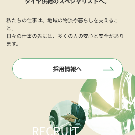
タイヤ供給のスペシャリストへ。
100年以上にわたり培ってきた経験と信頼を強みに、
私たちの仕事は、地域の物流や暮らしを支えるこ
ニッタタイヤは時代の変化に対応しながら事業を展
と。
開してきました。豊富な商品力とネットワークを活
日々の仕事の先には、多くの人の安心と安全があり
かし、お客様の事業を支えるパートナーとして新た
ます。
な価値の創造に取り組んでいます。
採用情報へ
RECRUIT